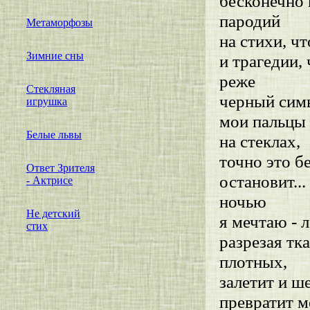
бесконечно
пародий
Метаморфозы
на стихи, чт
Зимние сны
и трагедии, 
реже
Стекляная
черный сим
игрушка
мои пальцы
Белые львы
на стеклах,
точно это 
Ответ Зрителя
остановит..
- Актрисе
ночью
Не детский
я мечтаю - 
стих
разрезая тк
плотных,
залетит и 
превратит м