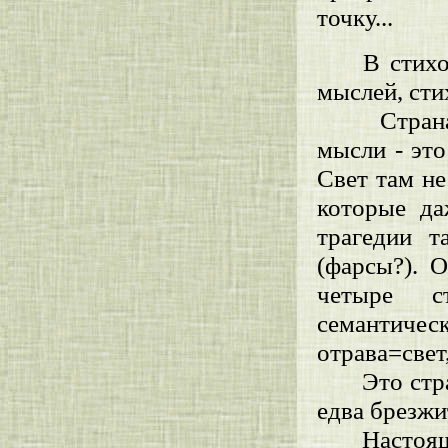
точку...
В стихо
мыслей, стих
Страна
мысли - это
Свет там не
которые да
трагедии т
(фарсы?). 
четыре ст
семантичес
отрава=свет
Это стр
едва брезжи
Настоя