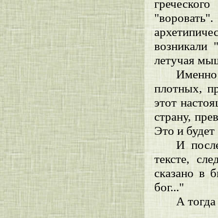
греческого
"воровать"
архетипиче
возникали 
летучая мы
Именно 
плотных, п
этот настоя
страну, пре
Это и будет
И посл
тексте, сл
сказано в б
бог..."
А тогда