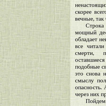
ненастоящи
скорее все
вечные, так
Строка
мощный дес
обладает не
все читали
смерти, п
оставшиеся 
подобные св
это снова 
смыслу пол
опасность. 
через них п
Пойде