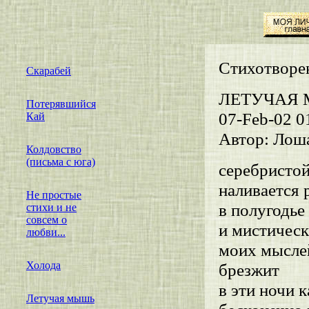
Cтихотворен
Скарабей
ЛЕТУЧАЯ
Потерявшийся
07-Feb-02 0
Кай
Автор: Лош
Колдовство
(письма с юга)
серебристой
наливается 
Не простые
в полугодье
стихи и не
совсем о
и мистическ
любви...
моих мысле
Холода
брезжит
в эти ночи 
Летучая мышь