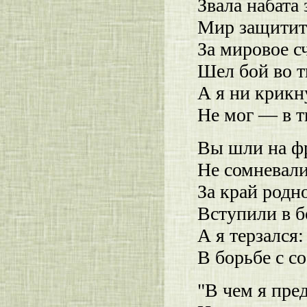
Звала набата 
Мир защитит
За мировое с
Шел бой во т
А я ни крикн
Не мог — в 
Вы шли на фр
Не сомневали
За край родн
Вступили в б
А я терзался
В борьбе с со
"В чем я пре