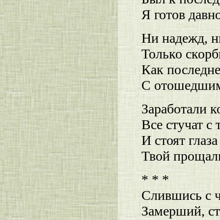
Я готов давно
Ни надежд, н
Только скорб
Как последн
С отошедшим
Заработали к
Все стучат с 
И стоят глаз
Твой прощаль
* * *
Слившись с 
Замерший, с