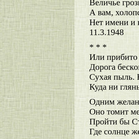
Величье гроз
А вам, холоп
Нет имени и н
11.3.1948
* * *
Или прибито 
Дорога беско
Сухая пыль. 
Куда ни гля
Одним желань
Оно томит м
Пройти бы Ст
Где солнце же