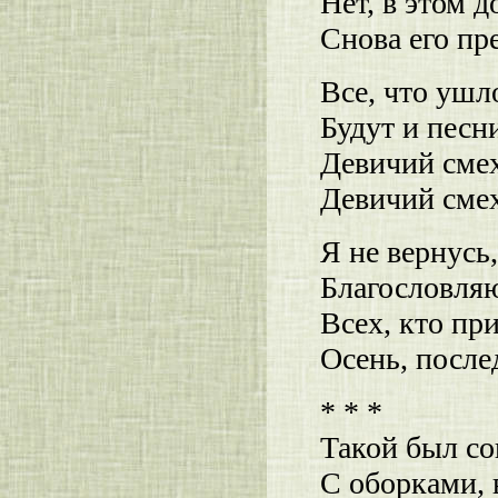
Нет, в этом 
Снова его пр
Все, что ушло
Будут и песни
Девичий смех
Девичий смех.
Я не вернусь
Благословляю
Всех, кто при
Осень, после
* * *
Такой был со
С оборками, 