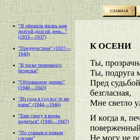
"И обещала жизнь нам
долгий-долгий день..."
(1933—1937)
К ОСЕНИ
"Предчувствие" (1937—
1940)
Ты, прозрачн
"В тоске тюремного
Ты, подруга 
безделья"
Пред судьбой
"Обломанное дерево"
(1940—1943)
безгласная,
"Из года в год все те же
Мне светло у
нары" (1944—1946)
И когда я, п
"Еще смогу я вновь
родиться" (1946—1947)
поверженный
"По старым и новым
Не могу не ро
следам"