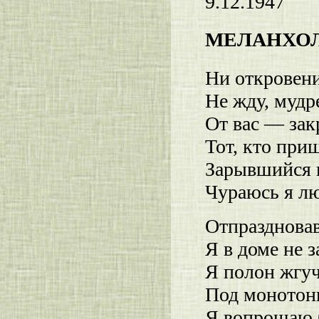
9.12.1947
МЕЛАНХО
Ни откровени
Не жду, мудр
От вас — зак
Тот, кто приш
Зарывшийся 
Чураюсь я лю
Отпраздновав
Я в доме не з
Я полон жгуч
Под монотон
Я вопрошаю 