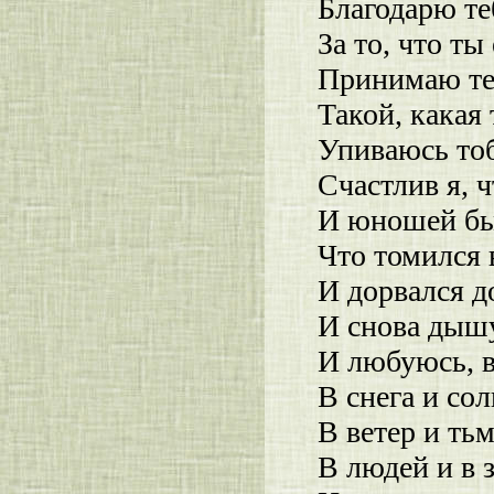
Благодарю те
За то, что ты 
Принимаю те
Такой, какая 
Упиваюсь то
Счастлив я, 
И юношей бы
Что томился 
И дорвался д
И снова дышу
И любуюсь, 
В снега и сол
В ветер и тьм
В людей и в 