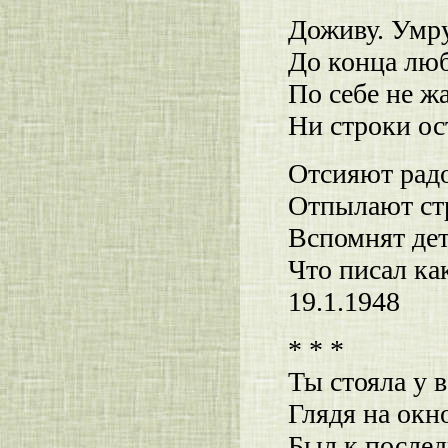
Доживу. Умру
До конца люб
По себе не ж
Ни строки ост
Отсияют радо
Отпылают стр
Вспомнят дет
Что писал как
19.1.1948
* * *
Ты стояла у в
Глядя на окн
Был к послед