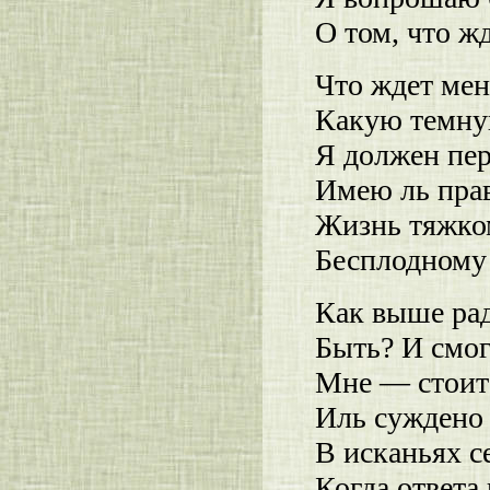
О том, что ж
Что ждет мен
Какую темну
Я должен пе
Имею ль пра
Жизнь тяжком
Бесплодному
Как выше рад
Быть? И смог
Мне — стоит 
Иль суждено 
В исканьях с
Когда ответа 