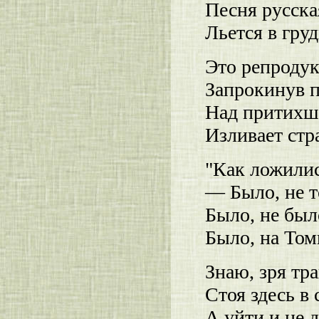
Песня русска
Льется в гру
Это репроду
Запрокинув п
Над притихш
Изливает стр
"Как ложились
— Было, не т
Было, не был
Было, на Томи
Знаю, зря тр
Стоя здесь в 
А уйти и не 