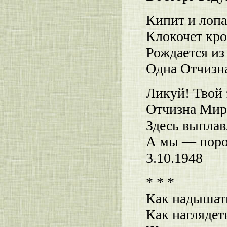
Кипит и лопа
Клокочет кро
Рождается из
Одна Отчизна
Ликуй! Твой 
Отчизна Мира
Здесь выплав
А мы — пород
3.10.1948
* * *
Как надышат
Как наглядет