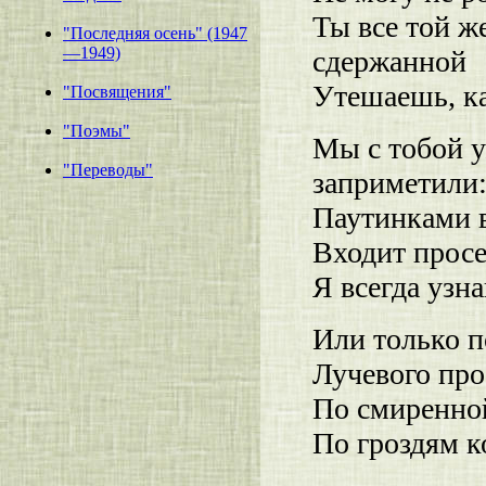
Ты все той ж
"Последняя осень" (1947
—1949)
сдержанной
Утешаешь, ка
"Посвящения"
"Поэмы"
Мы с тобой 
"Переводы"
заприметили
Паутинками 
Входит просе
Я всегда узн
Или только п
Лучевого про
По смиренной
По гроздям к