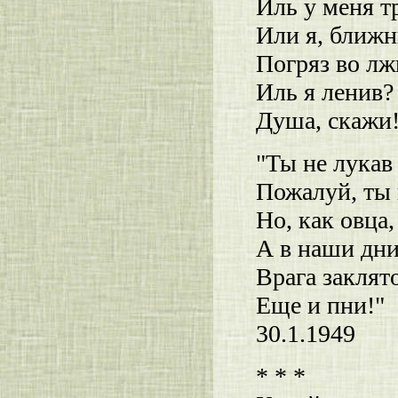
Иль у меня т
Или я, ближн
Погряз во лж
Иль я ленив?
Душа, скажи!
"Ты не лукав 
Пожалуй, ты 
Но, как овца
А в наши дни
Врага заклят
Еще и пни!"
30.1.1949
* * *