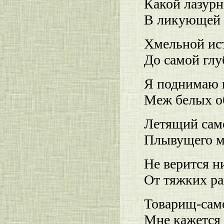
Какой лазурн
В ликующей 
Хмельной ист
До самой глу
Я поднимаю в
Меж белых об
Летящий сам
Плывущего ма
Не верится н
От тяжких ра
Товарищ-само
Мне кажется 