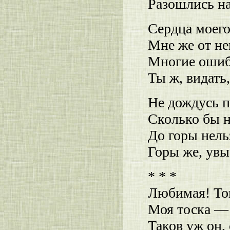
Разошлись на
Сердца моего
Мне же от не
Многие ошиб
Ты ж, видать
Не дождусь п
Сколько бы н
До горы нель
Горы же, увы,
* * *
Любимая! То
Моя тоска — 
Таков уж он,