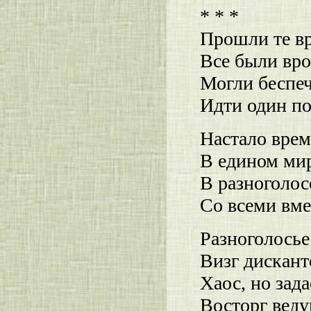
* * *
Прошли те вр
Все были вро
Могли беспеч
Идти один по
Настало врем
В едином мир
В разноголос
Со всеми вме
Разноголосье
Визг дискант
Хаос, но зада
Восторг веду