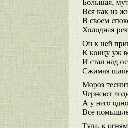
Большая, мут
Вся как из жи
В своем спок
Холодная рек
Он к ней пр
К концу уж в
И стал над о
Сжимая шапку
Мороз теснит
Чернеют лодк
А у него одно
Все помышле
Туда, к огня