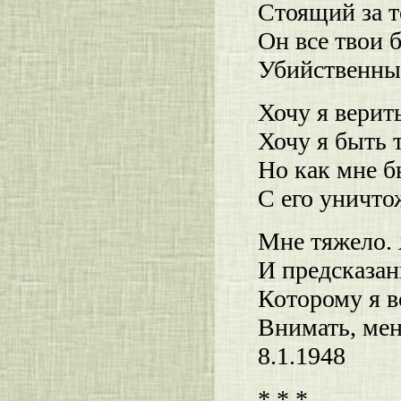
Стоящий за т
Он все твои 
Убийственны
Хочу я верить
Хочу я быть 
Но как мне б
С его уничт
Мне тяжело. 
И предсказан
Которому я в
Внимать, мен
8.1.1948
* * *