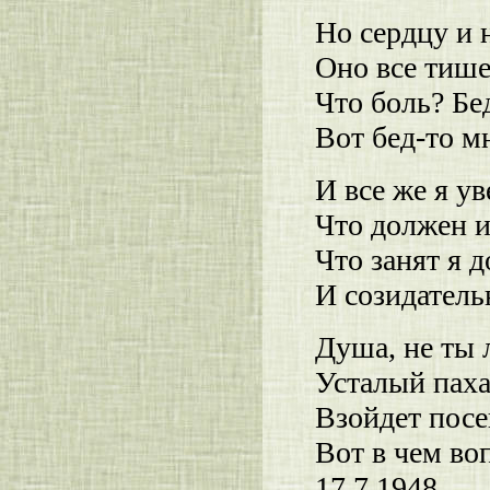
Но сердцу и 
Оно все тише
Что боль? Бед
Вот бед-то м
И все же я ув
Что должен и
Что занят я 
И созидатель
Душа, не ты 
Усталый паха
Взойдет посе
Вот в чем во
17.7.1948