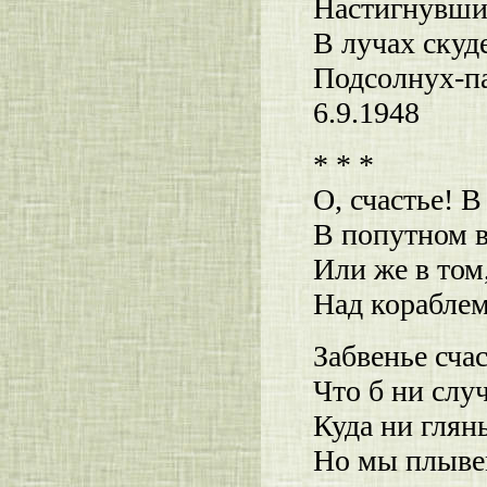
Настигнувши
В лучах скуд
Подсолнух-па
6.9.1948
* * *
О, счастье! 
В попутном в
Или же в том
Над кораблем
Забвенье сча
Что б ни слу
Куда ни глян
Но мы плывем