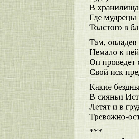
В хранилища
Где мудрецы
Толстого в бл
Там, овладев
Немало к ней
Он проведет 
Свой иск пре
Какие бездны
В сияньи Ист
Летят и в гр
Тревожно-ост
***