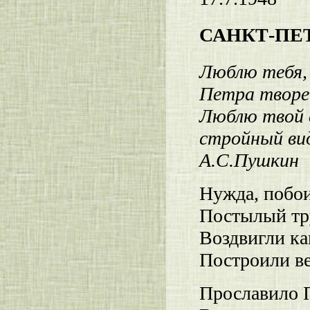
САНКТ-ПЕ
Люблю тебя,
Петра творе
Люблю твой 
стройный вид
А.С.Пушкин
Нужда, побои
Постылый тру
Воздвигли ка
Построили ве
Прославило П