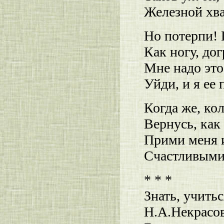
Железной хва
Но потерпи! 
Как ногу, до
Мне надо это
Уйди, и я ее 
Когда же, ко
Вернусь, как 
Прими меня и
Счастливыми
* * *
Знать, учитьс
Н.А.Некрасо