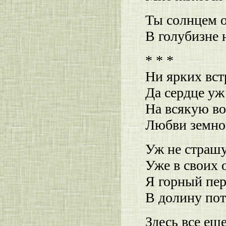
Ты солнцем о
В голубизне 
* * *
Ни ярких вст
Да сердце уж
На всякую в
Любви земной
Уж не страшу
Уже в своих 
Я горный пер
В долину пот
Здесь все ещ