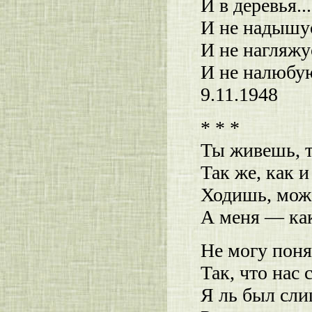
И в деревья...
И не надышу
И не нагляжу
И не налюбую
9.11.1948
* * *
Ты живешь, т
Так же, как 
Ходишь, може
А меня — как
Не могу поня
Так, что нас 
Я ль был сли