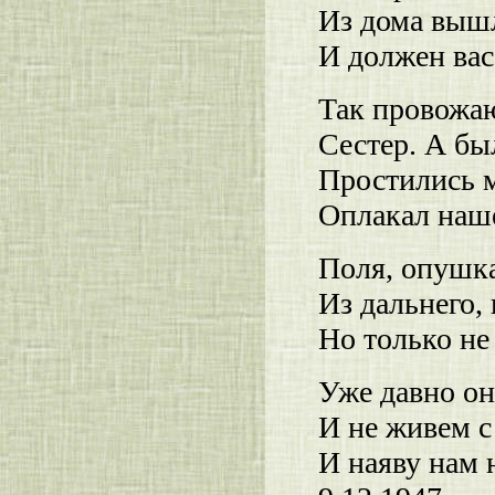
Из дома вышл
И должен вас
Так провожа
Сестер. А бы
Простились м
Оплакал наше
Поля, опушка
Из дальнего, 
Но только не
Уже давно он
И не живем с
И наяву нам н