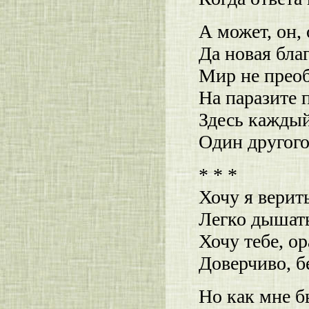
А может, он, 
Да новая благ
Мир не преоб
На паразите п
Здесь каждый
Один другого 
* * *
Хочу я верить
Легко дышать
Хочу тебе, о
Доверчиво, б
Но как мне б