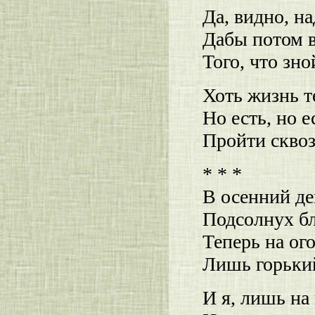
Да, видно, на
Дабы потом в
Того, что зно
Хоть жизнь т
Но есть, но е
Пройти сквоз
* * *
В осенний де
Подсолнух бл
Теперь на ог
Лишь горький
И я, лишь на 