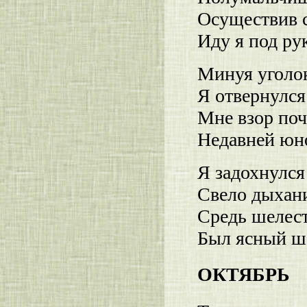
Осуществив 
Иду я под ру
Минуя уголок
Я отвернулс
Мне взор поч
Недавней юн
Я задохнулся
Свело дыхани
Средь шелес
Был ясный ше
ОКТЯБРЬ