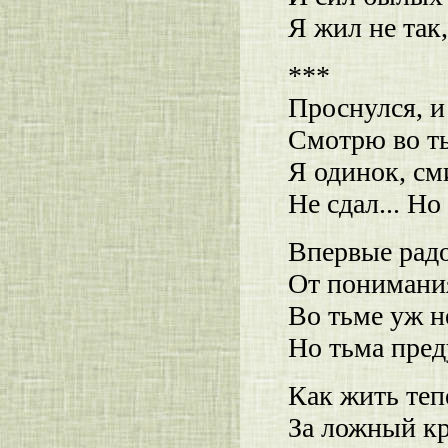
Я жил не так,
***
Проснулся, и
Смотрю во ть
Я одинок, см
Не сдал... Н
Впервые радо
От понимания
Во тьме уж 
Но тьма пред
Как жить теп
За ложный кр