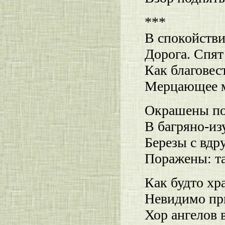
***
В спокойств
Дорога. Спят
Как благовес
Мерцающее м
Окрашены по
В багряно-из
Березы с вдр
Поражены: т
Как будто хр
Невидимо при
Хор ангелов 