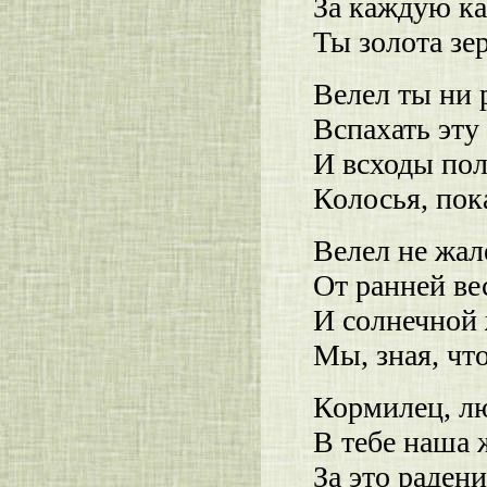
За каждую ка
Ты золота зе
Велел ты ни 
Вспахать эту
И всходы пол
Колосья, пок
Велел не жал
От ранней ве
И солнечной 
Мы, зная, чт
Кормилец, л
В тебе наша ж
За это радени