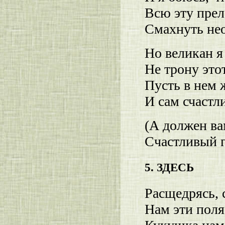
Всю эту прел
Смахнуть не
Но великан я
Не трону эт
Пусть в нем 
И сам счастл
(А должен вам
Счастливый г
5. ЗДЕСЬ
Расщедрясь, 
Нам эти поля 