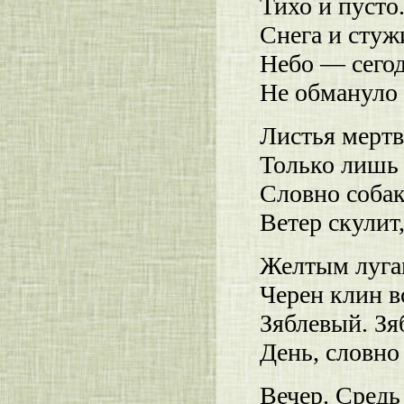
Тихо и пусто
Снега и стуж
Небо — сегод
Не обмануло 
Листья мертв
Только лишь 
Словно собак
Ветер скулит
Желтым лугам
Черен клин 
Зяблевый. Зя
День, словно
Вечер. Средь