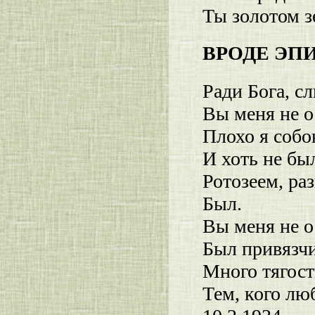
Ты золотом з
ВРОДЕ ЭП
Ради Бога, с
Вы меня не 
Плохо я собо
И хоть не бы
Ротозеем, ра
Был.
Вы меня не 
Был привязчи
Много тягост
Тем, кого лю