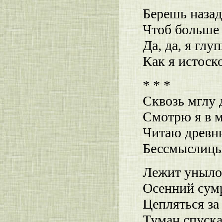
Берешь назад
Чтоб больше 
Да, да, я глуп
Как я истоск
* * *
Сквозь мглу 
Смотрю я в м
Читаю древн
Бессмыслицы
Лежит уныло
Осенний сум
Цепляться за
Туман спуска