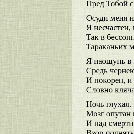
Пред Тобой с
Осуди меня н
Я несчастен, 
Так в бессон
Тараканьих м
Я наощупь в 
Средь черне
И покорен, и
Словно кляча
Ночь глухая. 
Мозг опутан 
И над смерт
Взор поднять 