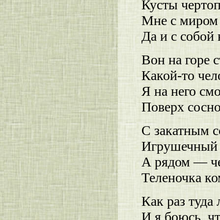
Кусты чертоп
Мне с миром
Да и с собой
Вон на горе 
Какой-то чел
Я на него см
Поверх сосно
С закатным 
Игрушечный 
А рядом — че
Теленочка ко
Как раз туда
И я боюсь, ч