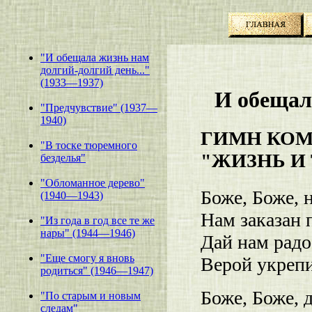
"И обещала жизнь нам
долгий-долгий день..."
(1933—1937)
И обещала
"Предчувствие" (1937—
1940)
ГИМН КО
"В тоске тюремного
"ЖИЗНЬ И 
безделья"
"Обломанное дерево"
Боже, Боже, 
(1940—1943)
Нам заказан 
"Из года в год все те же
нары" (1944—1946)
Дай нам радо
"Еще смогу я вновь
Верой укрепи
родиться" (1946—1947)
Боже, Боже, 
"По старым и новым
следам"