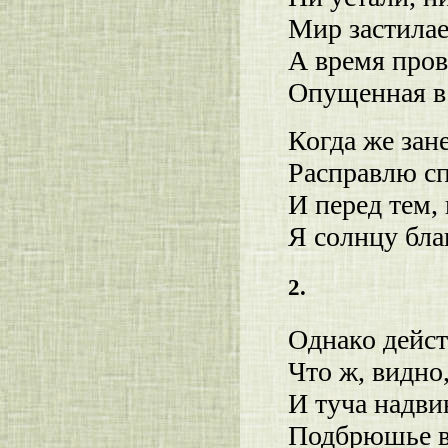
Мир застилае
А время пров
Опущенная в
Когда же зан
Расправлю сп
И перед тем,
Я солнцу бла
2.
Однако дейст
Что ж, видно
И туча надви
Подбрюшье в