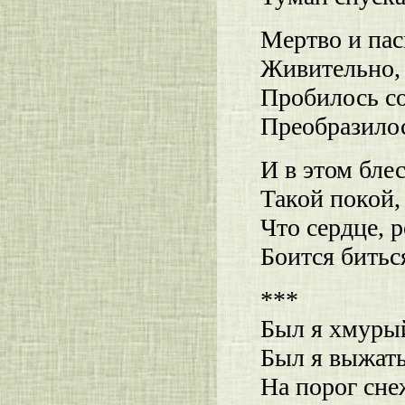
Мертво и пас
Живительно, 
Пробилось со
Преобразилос
И в этом бле
Такой покой,
Что сердце, 
Боится биться
***
Был я хмурый
Был я выжаты
На порог сне