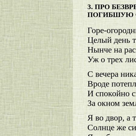
3. ПРО БЕЗВ
ПОГИБШУЮ 
Горе-огородн
Целый день т
Нынче на рас
Уж о трех ли
С вечера ник
Вроде потепл
И спокойно с
За окном земл
Я во двор, а 
Солнце же сия