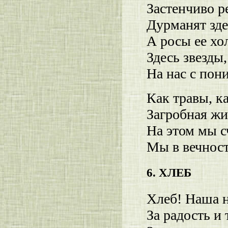
Застенчиво ре
Дурманят зде
А росы ее хо
Здесь звезды
На нас с пон
Как травы, к
Загробная жи
На этом мы с
Мы в вечност
6. ХЛЕБ
Хлеб! Наша н
За радость и 