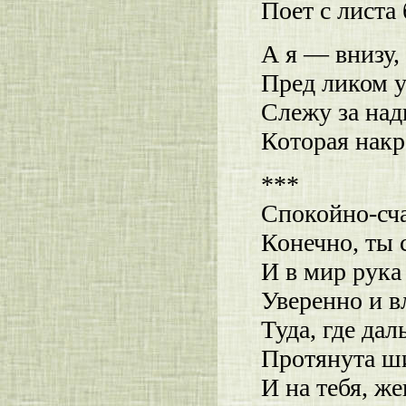
Поет с листа
А я — внизу,
Пред ликом 
Слежу за на
Которая накро
***
Спокойно-сча
Конечно, ты 
И в мир рука
Уверенно и в
Туда, где дал
Протянута ш
И на тебя, же