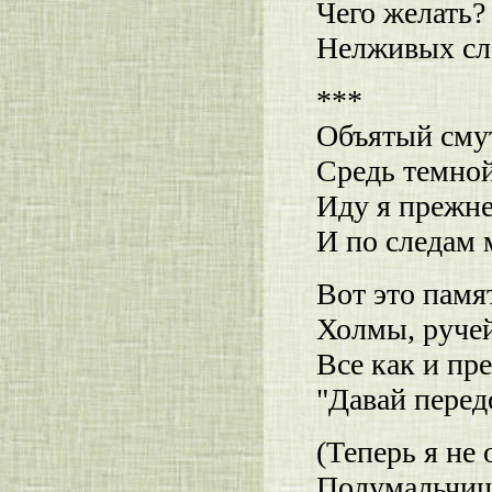
Чего желать?
Нелживых сло
***
Объятый сму
Средь темной
Иду я прежн
И по следам
Вот это памя
Холмы, ручей
Все как и пр
"Давай перед
(Теперь я не 
Полумальчиш