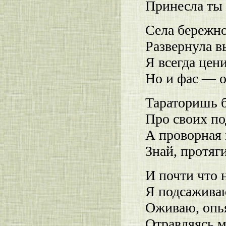
Принесла ты 
Села бережно
Развернула в
Я всегда цен
Но и фас — о
Тараторишь 
Про своих по
А проворная 
Знай, протяги
И почти что н
Я подсажива
Оживаю, опь
Отравляясь м