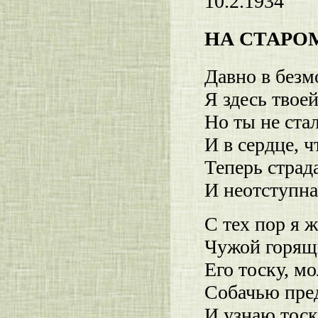
10.2.1934
НА СТАРО
Давно в без
Я здесь твое
Но ты не ста
И в сердце, ч
Теперь страд
И неотступна
С тех пор я 
Чужой горящ
Его тоску, мо
Собачью пре
И узнаю тос