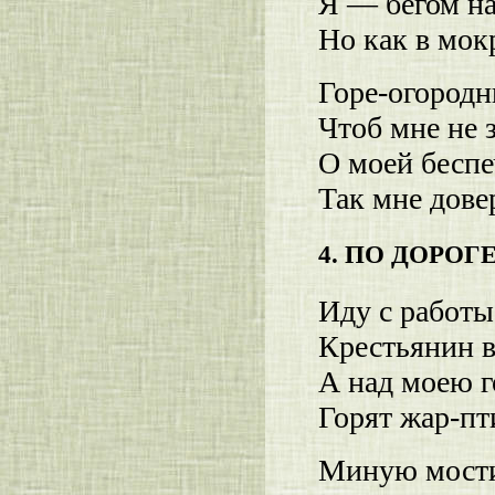
Я — бегом на
Но как в мок
Горе-огородн
Чтоб мне не 
О моей беспе
Так мне дове
4. ПО ДОРОГ
Иду с работ
Крестьянин в
А над моею 
Горят жар-пт
Миную мости