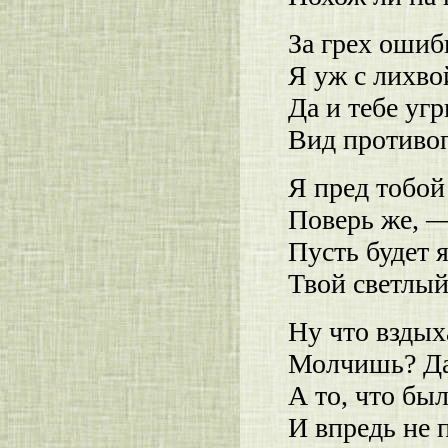
За грех ошиб
Я уж с лихво
Да и тебе уг
Вид противоп
Я пред тобой
Поверь же, — 
Пусть будет 
Твой светлый
Ну что вздых
Молчишь? Да
А то, что бы
И впредь не 