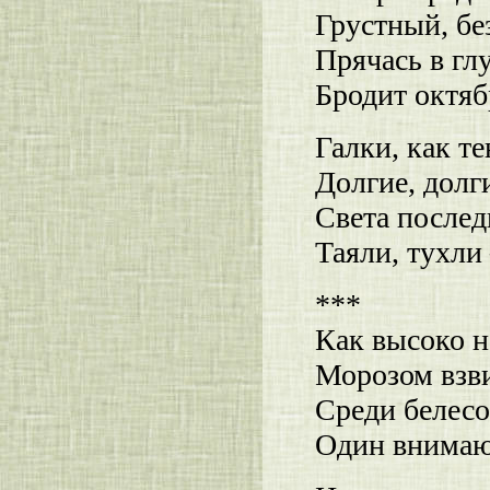
Грустный, бе
Прячась в гл
Бродит октя
Галки, как т
Долгие, долг
Света после
Таяли, тухли
***
Как высоко 
Морозом взв
Среди белес
Один внимаю