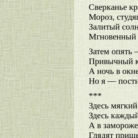
Сверканье кр
Мороз, студя
Залитый солн
Мгновенный 
Затем опять 
Привычный к
А ночь в окне
Но я — пости
***
Здесь мягкий
Здесь каждый
А в замороже
Глядят приш