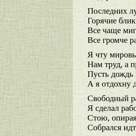
Последних л
Горячие блик
Все чаще ми
Все громче р
Я чту миров
Нам труд, а 
Пусть дождь 
А я отдохну д
Свободный ра
Я сделал раб
Стою, опирая
Собрался идти