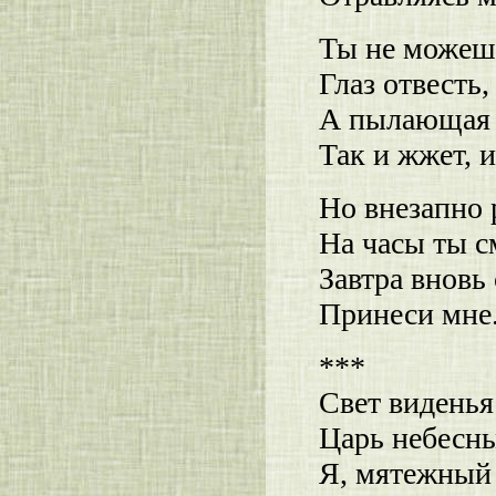
Ты не можешь
Глаз отвесть,
А пылающая
Так и жжет, 
Но внезапно 
На часы ты с
Завтра вновь
Принеси мне.
***
Свет виденья
Царь небесны
Я, мятежный 