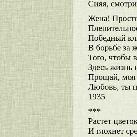
Сияя, смотри
Жена! Просто
Пленительное
Победный кл
В борьбе за 
Того, чтобы 
Здесь жизнь 
Прощай, моя 
Любовь, ты п
1935
***
Растет цвето
И глохнет ср