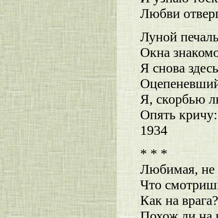
Любви отверг
Луной печал
Окна знакомо
Я снова здес
Оцепеневший 
Я, скорбью л
Опять кричу:
1934
* * *
Любимая, не 
Что смотришь
Как на врага
Похож ли на 