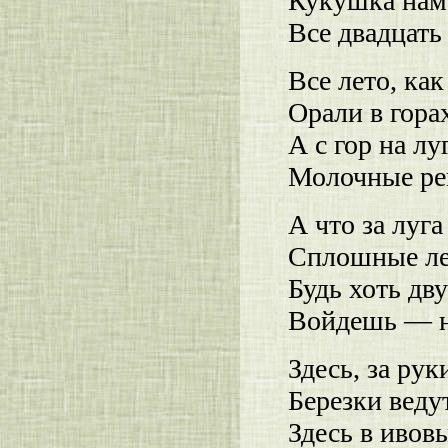
Кукушка нам 
Все двадцать
Все лето, как
Орали в гора
А с гор на лу
Молочные ре
А что за луга
Сплошные ле
Будь хоть дв
Войдешь — н
Здесь, за рук
Березки веду
Здесь в ивов