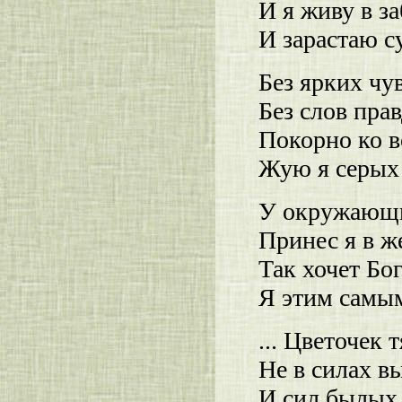
И я живу в з
И зарастаю с
Без ярких чу
Без слов пра
Покорно ко в
Жую я серых
У окружающи
Принес я в ж
Так хочет Бог
Я этим самы
... Цветочек 
Не в силах вы
И сил былых 