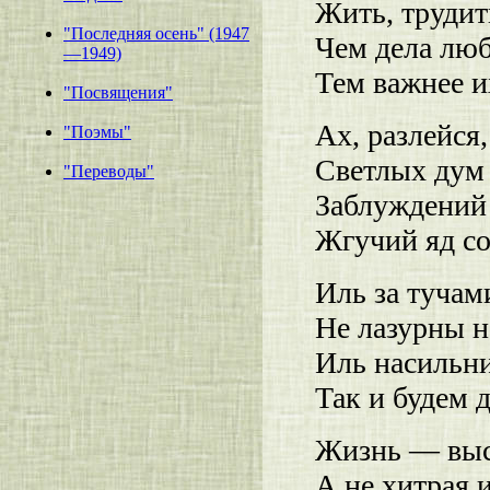
Жить, трудить
"Последняя осень" (1947
Чем дела люб
—1949)
Тем важнее и
"Посвящения"
Ах, разлейся
"Поэмы"
Светлых дум
"Переводы"
Заблуждений
Жгучий яд с
Иль за тучам
Не лазурны н
Иль насильн
Так и будем 
Жизнь — выс
А не хитрая и