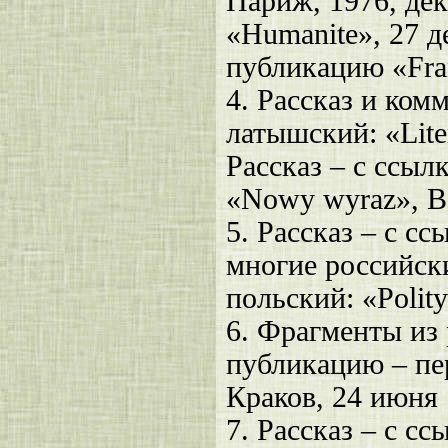
Париж, 1976, дек
«Humanite», 27 д
публикацию «Fr
4. Рассказ и ком
латышский: «Liter
Рассказ – с ссыл
«Nowy wyraz», В
5. Рассказ – с с
многие российски
польский: «Polit
6. Фрагменты из 
публикацию – пер
Краков, 24 июня 
7. Рассказ – с с