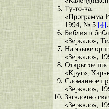
«Калейдоскоп»
Ту-то-ка.
«Программа И
1994, № 5
[4]
.
Библия в библ
«Зеркало», Те
На языке ориг
«Зеркало», 19
Открытое пис
«Круг», Харьк
Сломанное пр
«Зеркало», 19
Загадочно свя
«Зеркало», 19