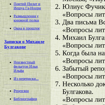
Понтий Пилат и
Юлиус Фучик 
Иешуа Га-Ноцри
«Вопросы лит
Размышления у
Два письма В
книжной полки
«Вопросы лит
Окна в прошлое
Михаил Булга
Записки о Михаиле
«Вопросы лит
Булгакове
Когда была на
«Вопросы лит
Неизвестный
фельетон Ильи
Забытый репо
Ильфа
«Вопросы лит
Из переписки...
Несколько до
Булгакова.
Рецензии
«Вопросы лит
Библиография