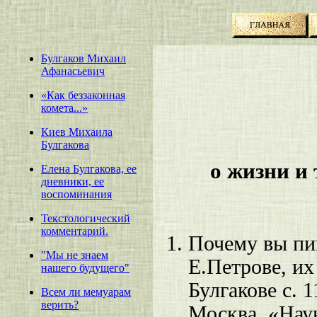
Булгаков Михаил
Афанасьевич
«Как беззаконная
комета...»
Киев Михаила
Булгакова
о жизни и
Елена Булгакова, ее
дневники, ее
воспоминания
Текстологический
комментарий.
Почему вы пи
"Мы не знаем
Е.Петрове, их
нашего будущего"
Булгакове с. 1
Всем ли мемуарам
верить?
Москва, «Наук