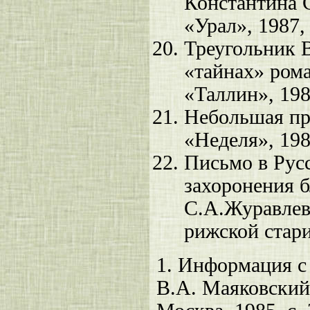
Константина 
«Урал», 1987,
Треугольник 
«тайнах» ром
«Таллин», 198
Небольшая пр
«Неделя», 198
Письмо в Рус
захоронения б
С.А.Журавлев
рижской старин
1.
Информация с с
В.А. Маяковский.