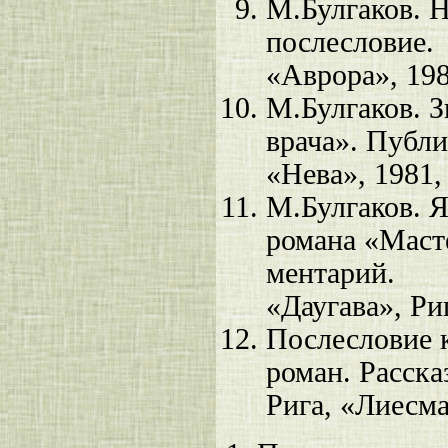
М.Булгаков. Н
послесловие.
«Аврора», 19
М.Булгаков. З
врача». Публи
«Нева», 1981,
М.Булгаков. Я
романа «Маст
ментарий.
«Даугава», Ри
Послесловие к
роман. Расска
Рига, «Лиесма