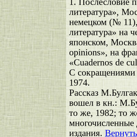
1. Послесловие п
литература», Мос
немецком (№ 11),
литература» на ч
японском, Москва
opinions», на фр
«Cuadernos de cu
С сокращениями –
1974.
Рассказ М.Булгак
вошел в кн.: М.Б
то же, 1982; то ж
многочисленные 
издания.
Вернуть