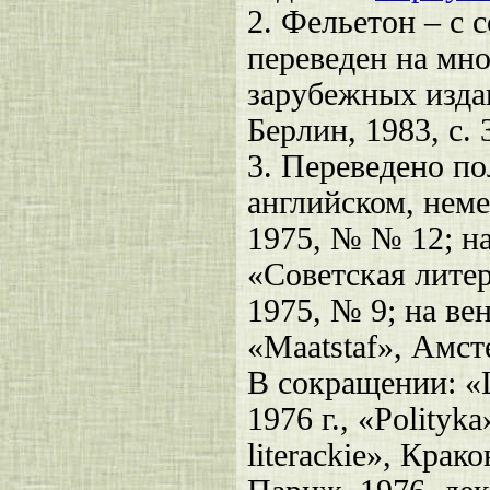
2. Фельетон – с 
переведен на мно
зарубежных издан
Берлин, 1983, с. 
3. Переведено по
английском, неме
1975, № № 12; на
«Советская лите
1975, № 9; на ве
«Maatstaf», Амст
В сокращении: «L
1976 г., «Polityk
literackie», Кра