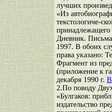
лучших произвед
«Из автобиограф
текстологиче-ско
принадлежащего м
Дневник. Письма
1997. В обоих сл
права указано: Т
Фрагмент из пре
(приложение к га
декабря 1990 г.
В
2.
По поводу Двух
«Булгаков: прибл
издательство пр