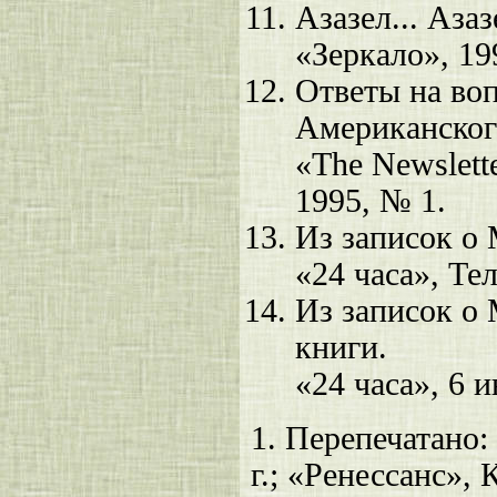
Азазел... Азаз
«Зеркало», 19
Ответы на во
Американског
«The Newslette
1995, № 1.
Из записок о 
«24 часа», Тел
Из записок о
книги.
«24 часа», 6 
1.
Перепечатано: 
г.; «Ренессанс», 