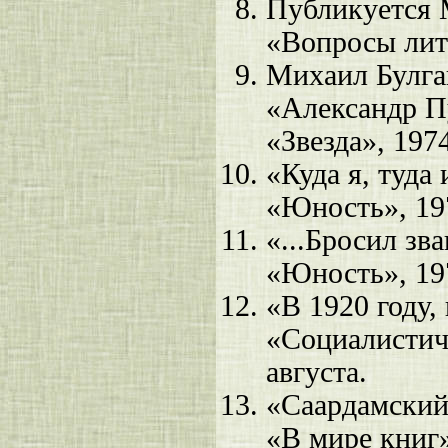
Публикуется М
«Вопросы лит
Михаил Булга
«Александр 
«Звезда», 197
«Куда я, туда
«Юность», 19
«...Бросил зв
«Юность», 19
«В 1920 году, 
«Социалистиче
августа.
«Саардамский
«В мире книг»