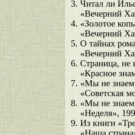
Читал ли Иль
«Вечерний Хар
«Золотое коп
«Вечерний Хар
О тайнах ром
«Вечерний Хар
Страница, не 
«Красное знам
«Мы не знаем
«Советская мо
«Мы не знаем
«Неделя», 199
Из книги «Тр
«Наша страна»