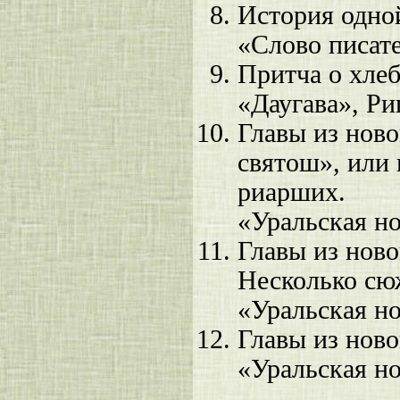
История одной
«Слово писате
Притча о хле
«Даугава», Ри
Главы из ново
святош», или 
риарших.
«Уральская но
Главы из ново
Несколько сю
«Уральская но
Главы из ново
«Уральская но