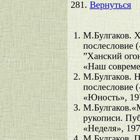
281.
Вернуться
М.Булгаков. Х
послесловие (
”Ханский огон
«Наш совреме
М.Булгаков. 
послесловие (
«Юность», 19
М.Булгаков.«М
рукописи. Пу
«Неделя», 19
М.Булгаков. 