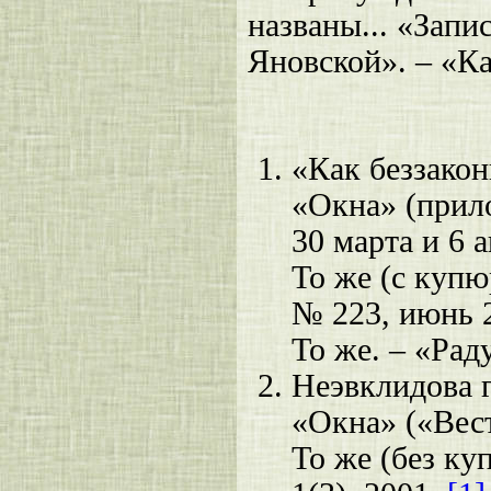
названы... «Зап
Яновской». – «Ка
«Как беззакон
«Окна» (прило
30 марта и 6 а
То же (с куп
№ 223, июнь 
То же. – «Рад
Неэвклидова 
«Окна» («Вести
То же (без ку