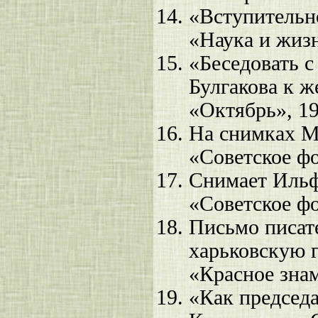
«Вступительно
«Наука и жизн
«Беседовать с
Булгакова к ж
«Октябрь», 1
На снимках М
«Советское фо
Снимает Ильф
«Советское фо
Письмо писат
харьковскую г
«Красное знам
«Как председа