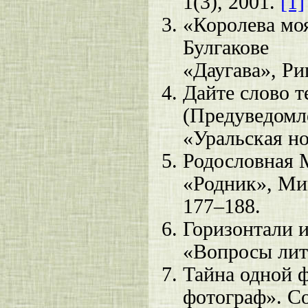
1(3), 2001.
[1]
«Королева моя
Булгакове
«Даугава», Ри
Дайте слово т
(Предуведомл
«Уральская но
Родословная 
«Родник», Миг
177–188.
Горизонтали 
«Вопросы лит
Тайна одной 
фотограф». Со