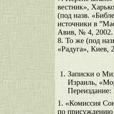
вестник», Харько
(под назв. «Библ
источники в ”Мас
Авив, № 4, 2002
8.
То же (под наз
«Радуга», Киев, 
Записки о Мих
Израиль, «Мор
Переиздание:
1.
«Комиссия Сою
по присуждению 