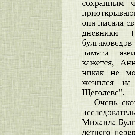
сохранным ч
приоткрываю
она писала с
дневники (.
булгаковедо
памяти язви
кажется, Ан
никак не мо
женился на
Щеголеве".
Очень ско
исследовате
Михаила Булга
летнего пере