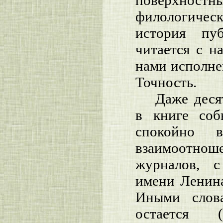
филологиче
история пуб
читается с н
нами исполне
Точность.
Даже деся
в книге со
спокойно 
взаимоотно
журналов, с
имени Ленина
Иными слов
остается 