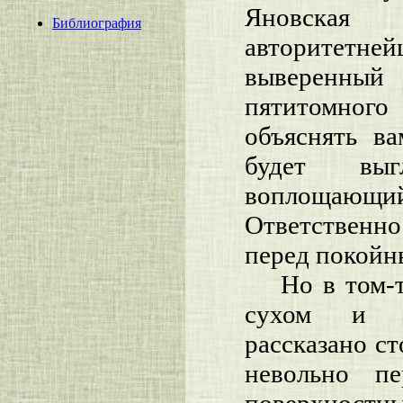
Яновская
Библиография
авторитетн
выверенный
пятитомного
объяснять ва
будет выг
воплощающ
Ответственно
перед покойн
Но в том-т
сухом и уз
рассказано ст
невольно пе
поверхностны