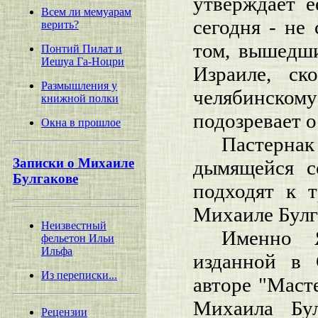
утверждает е
Всем ли мемуарам
сегодня - не
верить?
том, вышедши
Понтий Пилат и
Иешуа Га-Ноцри
Израиле, ск
Размышления у
челябинском
книжной полки
подозревает о
Окна в прошлое
Пастернак
Записки о Михаиле
дымящейся с
Булгакове
подходят к 
Михаиле Булг
Неизвестный
Именно Я
фельетон Ильи
Ильфа
изданной в 
Из переписки...
авторе "Маст
Михаила Бул
Рецензии