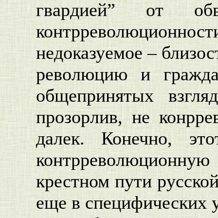
гвардией” от обв
контрреволюционности
недоказуемое – близос
революцию и гражда
общепринятых взгля
прозорлив, не конрре
далек. Конечно, эт
контрреволюционную
крестном пути русской
еще в специфических 