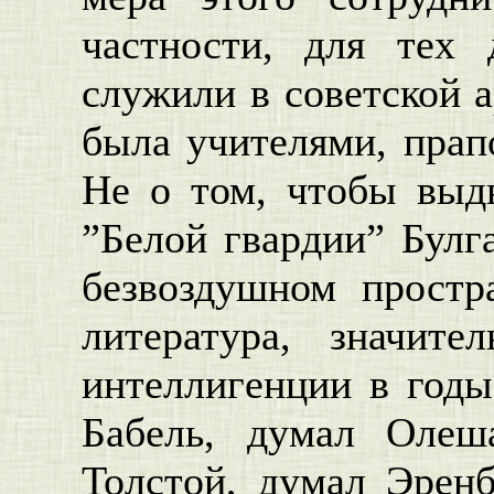
частности, для тех
служили в советской а
была учителями, прап
Не о том, чтобы выдв
”Белой гвардии” Булга
безвоздушном простр
литература, значит
интеллигенции в годы
Бабель, думал Олеш
Толстой, думал Эренб