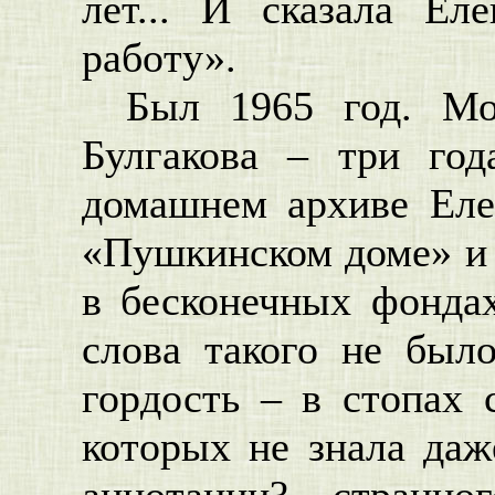
лет... И сказала Ел
работу».
Был 1965 год. Мо
Булгакова – три го
домашнем архиве Еле
«Пушкинском доме» и 
в бесконечных фонда
слова такого не был
гордость – в стопах 
которых не знала даж
аннотации? – странног