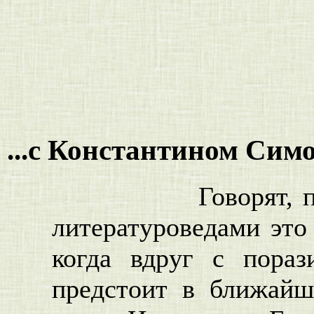
...с Константином Си
Говорят, предви
литературоведами это 
когда вдруг с пораз
предстоит в ближайш