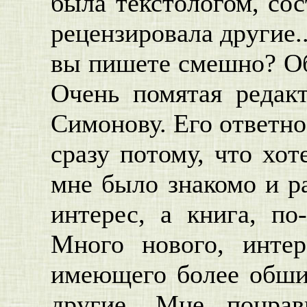
была текстологом, со
рецензировала другие.
вы пишете смешно? Об
Очень помятая редак
Симонову. Его ответно
сразу потому, что хот
мне было знакомо и 
интерес, а книга, по
Много нового, интер
имеющего более обшир
другие. Мне понрав