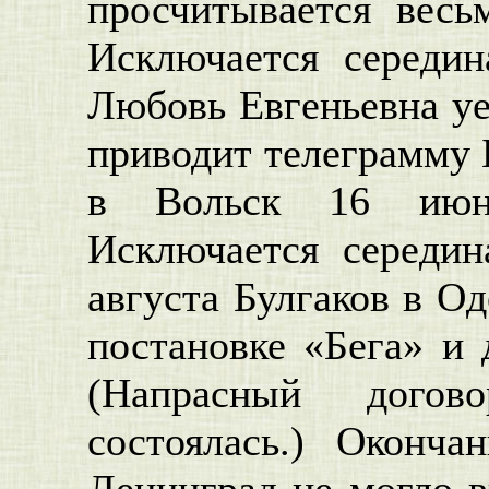
просчитывается весь
Исключается середи
Любовь Евгеньевна уе
приводит телеграмму 
в Вольск 16 июня
Исключается середин
августа Булгаков в О
постановке «Бега» и 
(Напрасный дого
состоялась.) Оконч
Ленинград не могло в