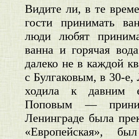
Видите ли, в те врем
гости принимать ван
люди любят принима
ванна и горячая вод
далеко не в каждой кв
с Булгаковым, в 30-е,
ходила к давним е
Поповым — прини
Ленинграде была прек
«Европейская», б