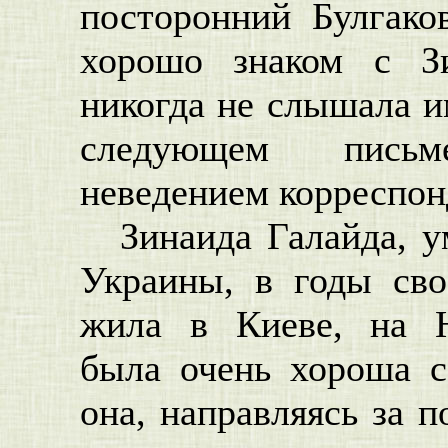
посторонний Булгако
хорошо знаком с З
никогда не слышала и
следующем пись
неведением корреспон
Зинаида Галайда, у
Украины, в годы сво
жила в Киеве, на Н
была очень хороша со
она, направляясь за п