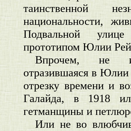
таинственной не
национальности, жи
Подвальной улице
прототипом Юлии Рейс
Впрочем, не и
отразившаяся в Юлии 
отрезку времени и в
Галайда, в 1918 и
гетманщины и петлюр
Или не во влюбчив