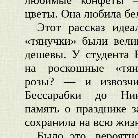
цветы. Она любила бел
Этот рассказ идеа
«тянучки» были вели
дешевы. У студента 
на роскошные «тя
розы? — и извозч
Бессарабки до Ник
память о празднике з
сохранила на всю жиз
Было это, вероятн