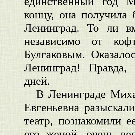
единственный год 
концу, она получила 
Ленинград. То ли в
независимо от коф
Булгаковым. Оказало
Ленинград! Правда,
дней.
В Ленинграде Мих
Евгеньевна разыскали
театр, познакомили 
его женой, очень ве