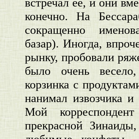
встречал ее, и они вм
конечно. На Бессар
сокращенно именов
базар). Иногда, впроч
рынку, пробовали ряж
было очень весело
корзинка с продуктам
нанимал извозчика и
Мой корреспондент
прекрасной Зинаиды,
любимые конфеты 