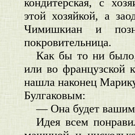
кондитерская, с хоз
этой хозяйкой, а за
Чимишкиан и позн
покровительница.
Как бы то ни было
или во французской к
нашла наконец Марику
Булгаковым:
— Она будет вашим
Идея всем понравил
машиной, и, нисколько