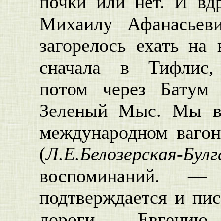
почки или нет. И вд
Михаилу Афанасьев
загорелось ехать на 
сначала в Тифлис,
потом через Батум
Зеленый Мыс. Мы в
международном вагон
(
Л.Е.Белозерская-Булг
воспоминаний. —
подтверждается и пи
дороги — Евгению З