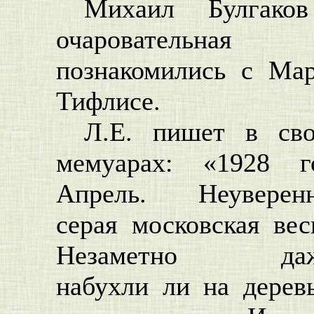
Михаил Булгако
очаровательная
познакомились с Ма
Тифлисе.
Л.Е. пишет в св
мемуарах: «1928 г
Апрель. Неуверенн
серая московская вес
Незаметно даж
набухли ли на дерев