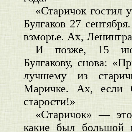
«Старичок гостил у
Булгаков 27 сентября
взморье. Ах, Ленингр
И позже, 15 ию
Булгакову, снова: «П
лучшему из старич
Маричке. Ах, если
старости!»
«Старичок» — это
какие был большой м