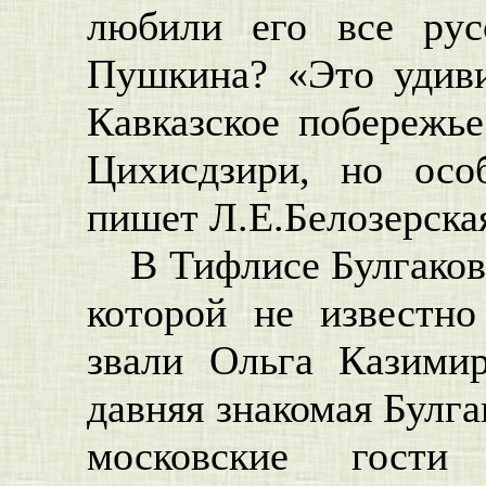
любили его все рус
Пушкина? «Это удиви
Кавказское побережь
Цихисдзири, но ос
пишет Л.Е.Белозерска
В Тифлисе Булгаков
которой не известно
звали Ольга Казими
давняя знакомая Булга
московские гости 