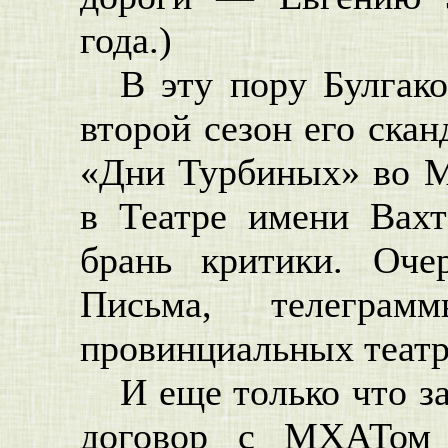
года.)
В эту пору Булгако
второй сезон его скан
«Дни Турбиных» во М
в Театре имени Вахт
брань критики. Оче
Письма, телеграм
провинциальных театро
И еще только что з
договор с МХАТом 