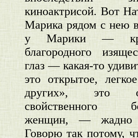
киноактрисой. Вот На
Марика рядом с нею 
у Марики — кро
благородного изяще
глаз — какая-то удиви
это открытое, легко
других», это от
свойственного б
женщин, — жадно з
Говорю так потому, ч