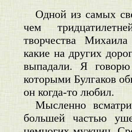
Одной из самых св
чем тридцатилетне
творчества Михаила
какие на других доро
выпадали. Я говорю
которыми Булгаков общ
он когда-то любил.
Мысленно всматри
большей частью уше
немногих мужчин. Ср