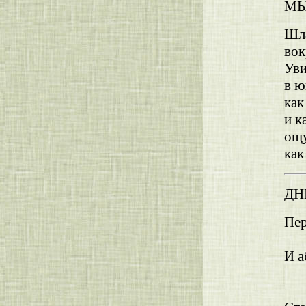
М
Шла
вок
Уви
в ю
как
и к
ощ
как
ДН
Пер
и
И а
а
к