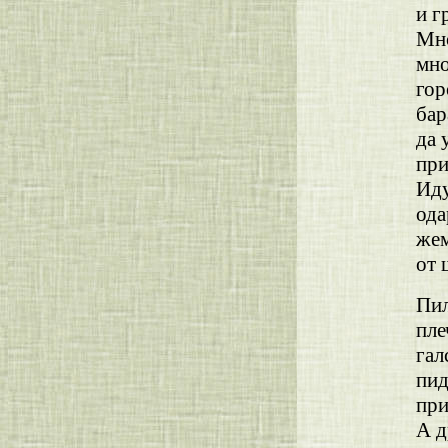
и г
Мно
мно
гор
бар
да 
при
Иду
ода
жем
от 
Пил
пле
гал
пид
при
А д