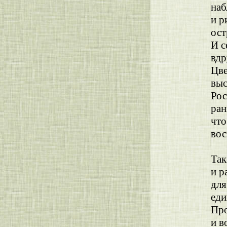
наб
и р
ост
И с
вдр
Цве
выс
Рос
ран
что
во
т
Так
и р
для
еди
Про
и в