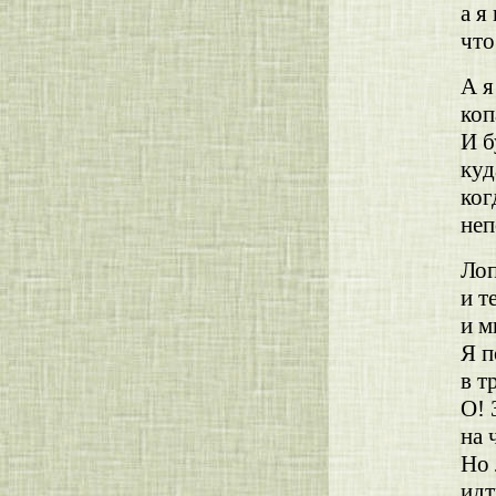
а я
что
А я
коп
И б
куд
ког
неп
Лоп
и т
и м
Я п
в т
О! 
на 
Но 
ид