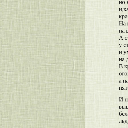
но 
и,к
кра
На 
на 
А с
у с
и у
на 
В к
ого
а н
пят
И н
выш
бел
льд