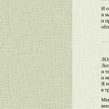
И о
и м
и п
обл
ЛО
Лоп
и т
и м
Я п
в т
Мен
вен