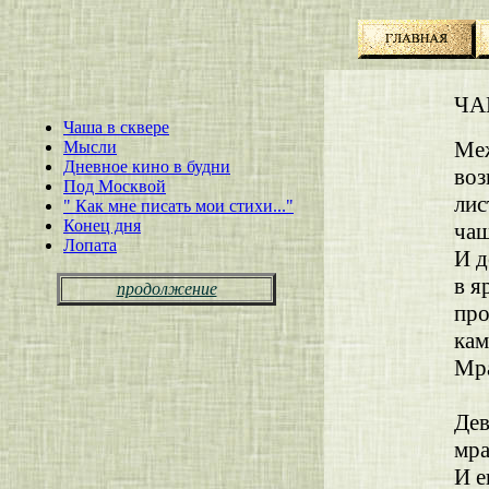
ЧА
Чаша в сквере
Меж
Мысли
Дневное кино в будни
воз
Под Москвой
лис
" Как мне писать мои стихи..."
Конец дня
чаш
Лопата
И д
в я
продолжение
про
кам
Мра
не
Дев
мра
И е