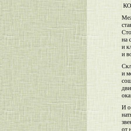
КО
Ме
ста
Ст
на 
и к
и в
Скл
и м
сош
дв
ока
И о
нат
зве
от 