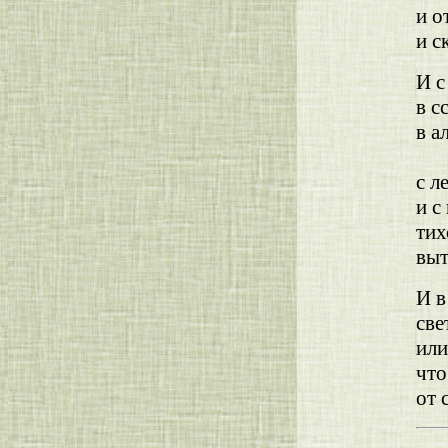
и о
и с
И с
в с
в а
пр
с л
и с
тих
выт
И в
све
или
что
от 