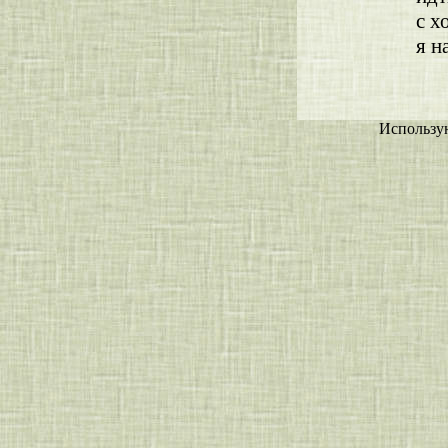
с х
я н
Использу