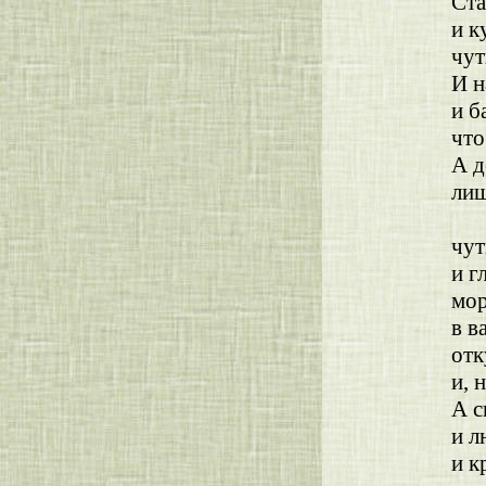
Ста
и к
чут
И н
и б
что
А д
лиш
в
чут
и г
мо
в в
отк
и, 
А с
и л
и к