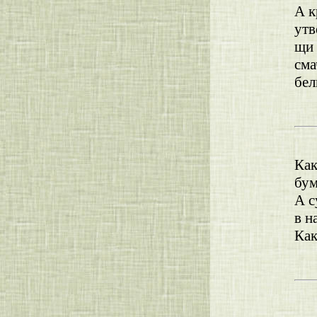
А к
утв
щи 
сма
бел
Как
бум
А с
в н
Как