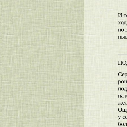
п
в
И т
ход
пос
пыш
ПО
Сер
рон
под
на 
жел
Ощу
у с
бо